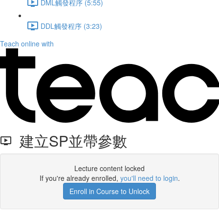
DML觸發程序 (5:55)
DDL觸發程序 (3:23)
Teach online with
建立SP並帶參數
Lecture content locked
If you're already enrolled,
you'll need to login
.
Enroll in Course to Unlock