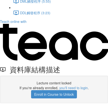
DML觸發程序 (5:55)
DDL觸發程序 (3:23)
Teach online with
資料庫結構描述
Lecture content locked
If you're already enrolled,
you'll need to login
.
Enroll in Course to Unlock