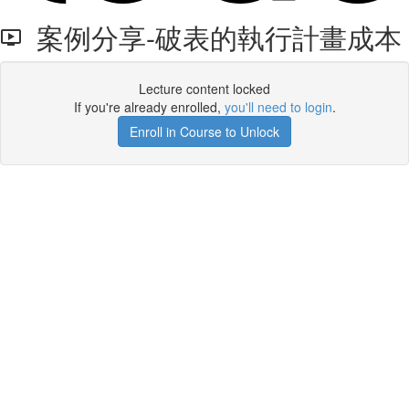
案例分享-破表的執行計畫成本
Lecture content locked
If you're already enrolled,
you'll need to login
.
Enroll in Course to Unlock