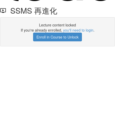
SSMS 再進化
Lecture content locked
If you're already enrolled,
you'll need to login
.
Enroll in Course to Unlock