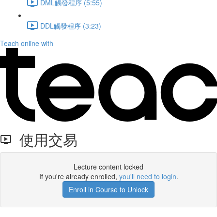
DML觸發程序 (5:55)
DDL觸發程序 (3:23)
Teach online with
使用交易
Lecture content locked
If you're already enrolled,
you'll need to login
.
Enroll in Course to Unlock