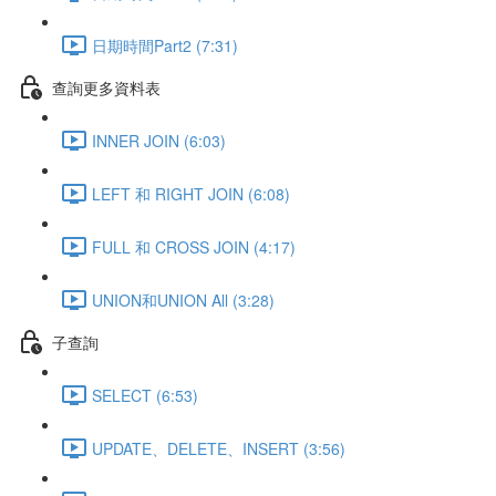
日期時間Part2 (7:31)
查詢更多資料表
INNER JOIN (6:03)
LEFT 和 RIGHT JOIN (6:08)
FULL 和 CROSS JOIN (4:17)
UNION和UNION All (3:28)
子查詢
SELECT (6:53)
UPDATE、DELETE、INSERT (3:56)