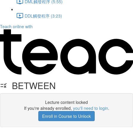
DML觸發程序 (5:55)
DDL觸發程序 (3:23)
Teach online with
BETWEEN
Lecture content locked
If you're already enrolled,
you'll need to login
.
Enroll in Course to Unlock