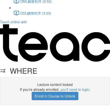
DML觸發程序 (5:55)
DDL觸發程序 (3:23)
Teach online with
WHERE
Lecture content locked
If you're already enrolled,
you'll need to login
.
Enroll in Course to Unlock