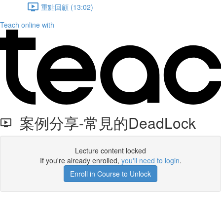
重點回顧 (13:02)
Teach online with
案例分享-常見的DeadLock
Lecture content locked
If you're already enrolled,
you'll need to login
.
Enroll in Course to Unlock