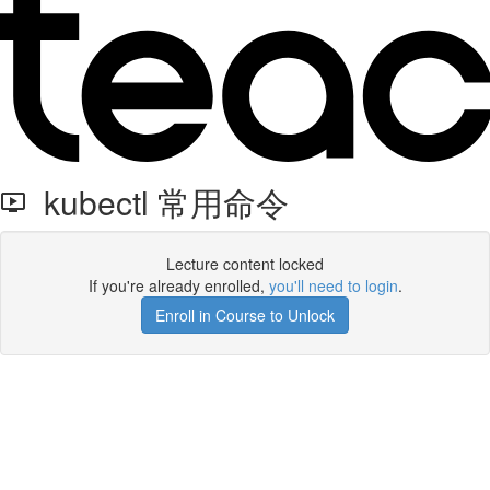
kubectl 常用命令
Lecture content locked
If you're already enrolled,
you'll need to login
.
Enroll in Course to Unlock