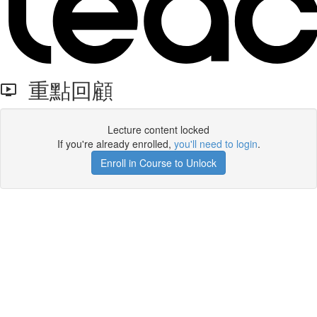
重點回顧
Lecture content locked
If you're already enrolled,
you'll need to login
.
Enroll in Course to Unlock