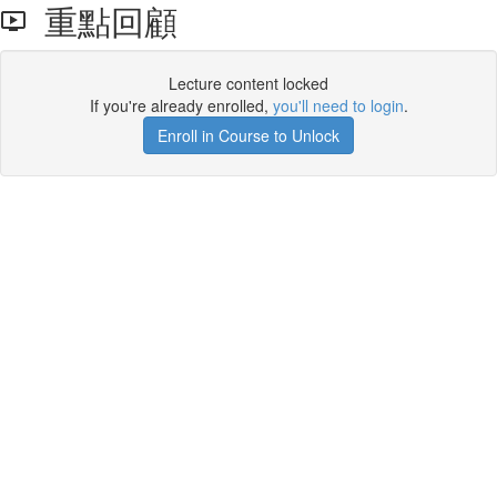
重點回顧
Lecture content locked
If you're already enrolled,
you'll need to login
.
Enroll in Course to Unlock